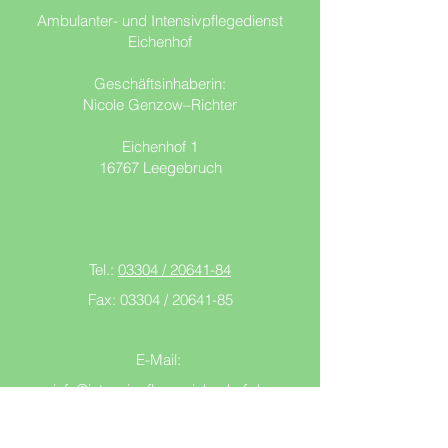
Ambulanter- und Intensivpflegedienst
Eichenhof
Geschäftsinhaberin:
Nicole Genzow–Richter
Eichenhof 1
16767 Leegebruch
Tel.:
03304 / 20641-84
Fax: 03304 /
20641-85
E-Mail:
info@intensivpflege-eichenhof.de