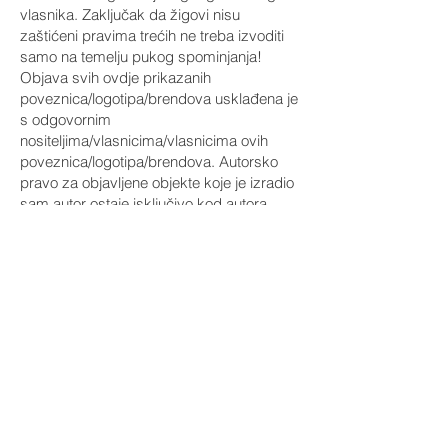
vlasnika. Zaključak da žigovi nisu
zaštićeni pravima trećih ne treba izvoditi
samo na temelju pukog spominjanja!
Objava svih ovdje prikazanih
poveznica/logotipa/brendova usklađena je
s odgovornim
nositeljima/vlasnicima/vlasnicima ovih
poveznica/logotipa/brendova. Autorsko
pravo za objavljene objekte koje je izradio
sam autor ostaje isključivo kod autora
stranica. Umnožavanje ili korištenje takvih
grafika, zvučnih dokumenata, video
sekvenci i tekstova u drugim elektroničkim
ili tiskanim publikacijama nije dopušteno
bez izričitog pristanka autora.
4. Valjanost ovog odricanja od
odgovornosti
Ovo odricanje od odgovornosti treba
smatrati dijelom web stranice s koje se
upućuje na ovu stranicu. Ako dijelovi ili