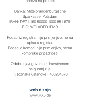
poreza na promet
Banka: Mittelbrandenburgische
Sparkasse, Potsdam
IBAN: DE71
160 50000 1000 851
679
BIC: WELADED1PMB
Podaci iz registra: nije primjenjivo, nema
upisa u registar.
Podaci o komori: nije primjenjivo, nema
komorske pripadnosti.
Odobrenja/ugovori o zdravstvenom
osiguranju: ja
IK (oznaka ustanove):
463204570
web dizajn
www.KX5.de