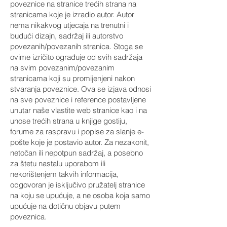
poveznice na stranice trećih strana na
stranicama koje je izradio autor. Autor
nema nikakvog utjecaja na trenutni i
budući dizajn, sadržaj ili autorstvo
povezanih/povezanih stranica. Stoga se
ovime izričito ograđuje od svih sadržaja
na svim povezanim/povezanim
stranicama koji su promijenjeni nakon
stvaranja poveznice. Ova se izjava odnosi
na sve poveznice i reference postavljene
unutar naše vlastite web stranice kao i na
unose trećih strana u knjige gostiju,
forume za raspravu i popise za slanje e-
pošte koje je postavio autor. Za nezakonit,
netočan ili nepotpun sadržaj, a posebno
za štetu nastalu uporabom ili
nekorištenjem takvih informacija,
odgovoran je isključivo pružatelj stranice
na koju se upućuje, a ne osoba koja samo
upućuje na dotičnu objavu putem
poveznica.