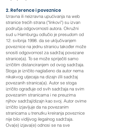
2. Reference i poveznice
Izravna ili neizravna upućivanja na web
stranice trećih strana ("linkovi") su izvan
područja odgovornosti autora. Okružni
sud u Hamburgu odlučio je presudom od
12. svibnja 1998. da se uključivanjem
poveznice na jednu stranicu također može
snositi odgovornost za sadržaj povezane
stranice(a). To se može spriječiti samo
izričitim distanciranjem od ovog sadržaja.
Stoga je izričito naglašeno da autor nema
nikakvog utjecaja na dizajn i/ili sadržaj
povezanih stranica(a). Autor se stoga
izričito ograđuje od svih sadržaja na svim
povezanim stranicama i ne preuzima
njihov sadržaj/dizajn kao svoj. Autor ovime
izričito izjavljuje da na povezanim
stranicama u trenutku kreiranja poveznice
nije bilo vidljivog ilegalnog sadržaja.
Ova(e) izjava(e) odnosi se na sve