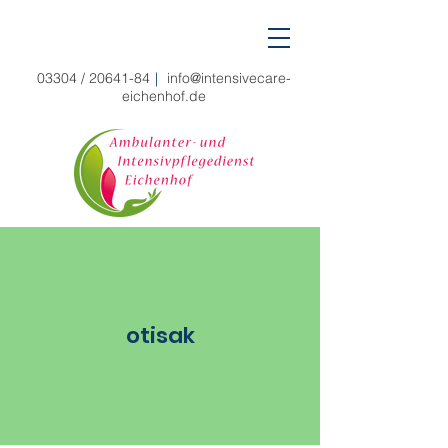
03304 /
20641-84
|
info@intensivecare-
eichenhof.de
otisak