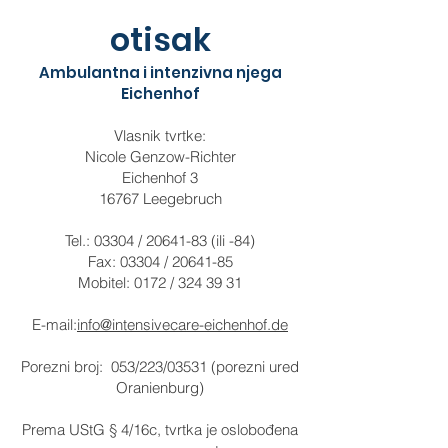
otisak
Ambulantna i intenzivna njega
Eichenhof
Vlasnik tvrtke:
Nicole Genzow-Richter
Eichenhof 3
16767 Leegebruch
Tel.: 03304 /
20641-83
(ili -84)
Fax: 03304 /
20641-85
Mobitel: 0172 /
324 39 31
E-mail:
info@intensivecare-eichenhof.de
Porezni broj: 053/223/03531 (porezni ured
Oranienburg)
Prema UStG § 4/16c, tvrtka je oslobođena