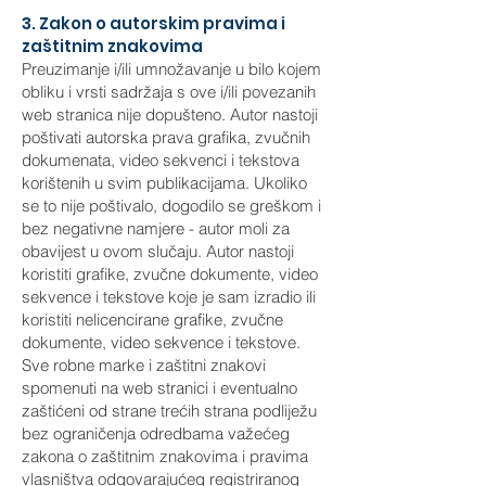
3. Zakon o autorskim pravima i
zaštitnim znakovima
Preuzimanje i/ili umnožavanje u bilo kojem
obliku i vrsti sadržaja s ove i/ili povezanih
web stranica nije dopušteno. Autor nastoji
poštivati autorska prava grafika, zvučnih
dokumenata, video sekvenci i tekstova
korištenih u svim publikacijama. Ukoliko
se to nije poštivalo, dogodilo se greškom i
bez negativne namjere - autor moli za
obavijest u ovom slučaju. Autor nastoji
koristiti grafike, zvučne dokumente, video
sekvence i tekstove koje je sam izradio ili
koristiti nelicencirane grafike, zvučne
dokumente, video sekvence i tekstove.
Sve robne marke i zaštitni znakovi
spomenuti na web stranici i eventualno
zaštićeni od strane trećih strana podliježu
bez ograničenja odredbama važećeg
zakona o zaštitnim znakovima i pravima
vlasništva odgovarajućeg registriranog