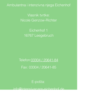
Ambulantna i intenzivna njega Eichenhof
Vlasnik tvrtke:
Nicole Genzow-Richter
Eichenhof 1
16767 Leegebruch
Telefon:
03304 / 20641-84
Fax: 03304 /
20641-85
E-pošta:
info@intensivecare-eichenhof.de
Pretplatite se na naše obavijesti