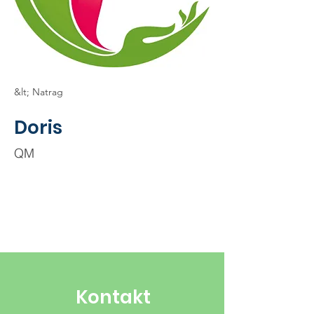
&lt; Natrag
Doris
QM
Kontakt