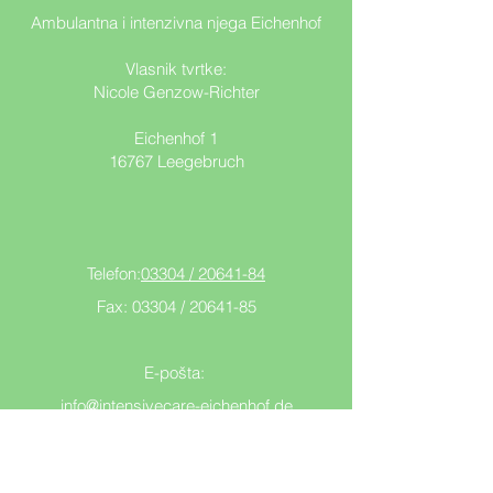
Ambulantna i intenzivna njega Eichenhof
Vlasnik tvrtke:
Nicole Genzow-Richter
Eichenhof 1
16767 Leegebruch
Telefon:
03304 / 20641-84
Fax: 03304 /
20641-85
E-pošta:
info@intensivecare-eichenhof.de
Pretplatite se na naše obavijesti