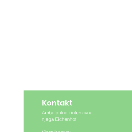
Kontakt
Ambulantna i intenzivna
njega Eichenhof