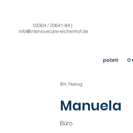
03304 / 20641-84
|
info@intensivecare-eichenhof.de
početi
O
&lt; Natrag
Manuela
Büro